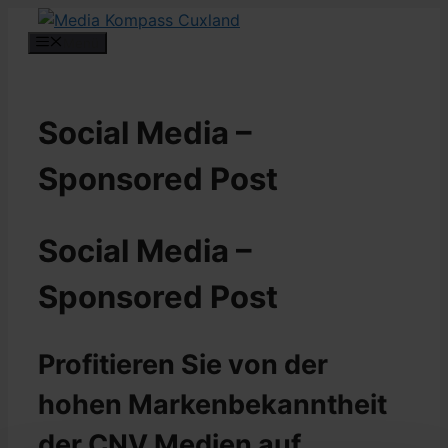
Zum
Inhalt
Menü
springen
Social Media –
Sponsored Post
Social Media –
Sponsored Post
Profitieren Sie von der
hohen Markenbekanntheit
der CNV Medien auf