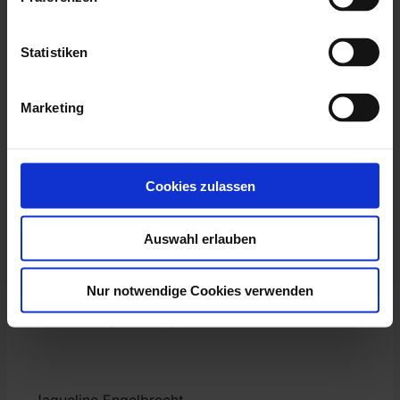
Nutzern und potenziellen Kunden in Kontakt
treten. Informieren Sie über aktuelle
Angebote und Neuigkeiten im
Statistiken
Unternehmen.
Profitieren Sie vom Know-how unseres
Marketing
Social-Media Teams. Wir erstellen für Sie
Ihre Anzeige oder Kampagne nach Ihren
Wünschen und Vorstellungen.
Cookies zulassen
Weiterführende Informationen zu Reichweiten,
Preisen und der Anzeigen-Erstellung finden Sie
in unserem
PDF
.
Auswahl erlauben
Gerne beraten wir Sie auch persönlich.
Nur notwendige Cookies verwenden
Ihr Ansprechpartner:
Jaqueline Engelbrecht