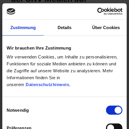
Facebook und Instagram.
Hohe Reichweite und
Zustimmung
Details
Über Cookies
Interaktion garantiert.
Wir brauchen Ihre Zustimmung
Mit einem „Social Media – Sponsored Post“
haben Sie die Möglichkeit, eine breite Masse
Wir verwenden Cookies, um Inhalte zu personalisieren,
über Social Media zu erreichen. Wir bieten Ihnen
Funktionen für soziale Medien anbieten zu können und
zahlreiche Möglichkeiten, um passend zu Ihren
die Zugriffe auf unsere Website zu analysieren. Mehr
Wünschen, die perfekte Präsenz zu erlangen.
Informationen finden Sie in
Unser Social-Media Team erstellt Ihnen gerne ein
unserem
Datenschutzhinweis
.
passendes Werbemittel inklusive Text.
Derzeit haben Sie die Chance ca. 40.000
Einwilligungsauswahl
Abonnenten auf Facebook & Instagram zu
Notwendig
erreichen – Tendenz steigend
Durch die Kommunikation können Sie mit
Präferenzen